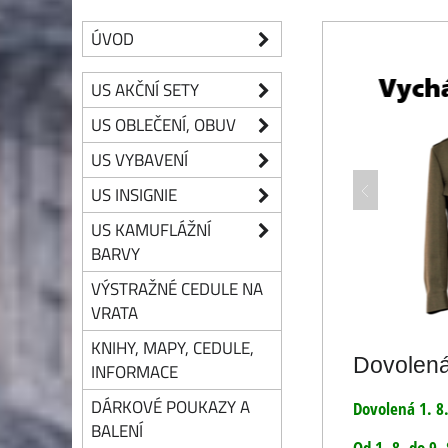
ÚVOD
US AKČNÍ SETY
US OBLEČENÍ, OBUV
US VYBAVENÍ
US INSIGNIE
US KAMUFLÁŽNÍ
BARVY
VÝSTRAŽNÉ CEDULE NA
VRATA
KNIHY, MAPY, CEDULE,
Dovolen
INFORMACE
DÁRKOVÉ POUKAZY A
Dovolená 1. 8.
BALENÍ
Od 1. 8. do 9