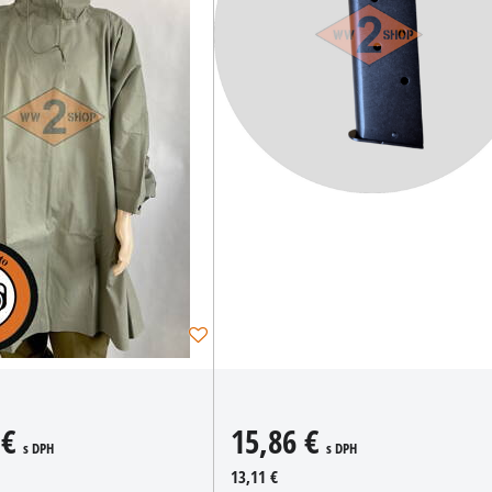
 €
15,86 €
s DPH
s DPH
13,11 €