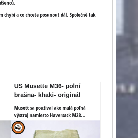
adšenců.
m chybí a co chcete posunout dál. Společně tak
US Musette M36- polní
brašna- khaki- originál
Musett sa používal ako malá poľná
US náboj .45 ACP do
výstroj namiesto Haversack M28...
pistole a samopalů
Dekoračné odliatok náboja
.45 ACP do pištolí a