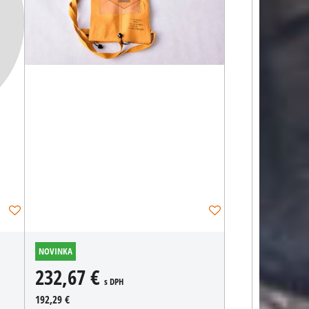
NOVINKA
232,67 €
s DPH
192,29 €