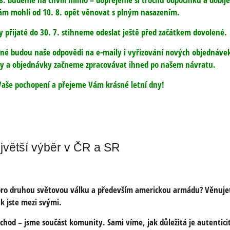
m mohli od 10. 8. opět věnovat s plným nasazením.
 přijaté do 30. 7. stihneme odeslat ještě před začátkem dovolené.
é budou naše odpovědi na e-maily i vyřizování nových objednáve
y a objednávky začneme zpracovávat ihned po našem návratu.
aše pochopení a přejeme Vám krásné letní dny!
větší výběr v ČR a SR
 pro druhou světovou válku a především americkou armádu? Věnujet
k jste mezi svými.
hod – jsme součást komunity. Sami víme, jak důležitá je autenticita, 