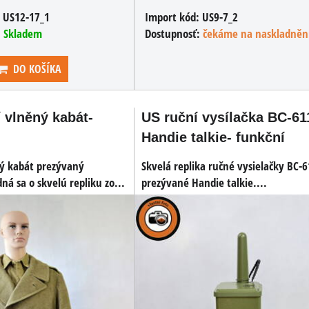
:
US12-17_1
Import kód:
US9-7_2
:
Skladem
Dostupnosť:
čekáme na naskladněn
DO KOŠÍKA
 vlněný kabát-
US ruční vysílačka BC-61
Handie talkie- funkční
ý kabát prezývaný
Skvelá replika ručné vysielačky BC-
dná sa o skvelú repliku zo...
prezývané Handie talkie....