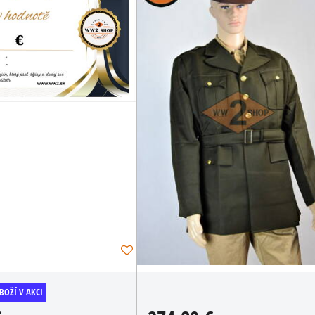
US náboj do pušky
zapaľovač
M1 Garand
Benzínový zapaľovač v
rovnakom dizajne ako
Dekoračné odliatok náboje
používali americkí vojaci.
30.06 Springfield do
rámčekov pušky M1...
3,20 €
s DPH
1,24 €
2,64 €
s DPH
1,02 €
DO KOŠÍKA
ks
DO KOŠÍKA
ks
BOŽÍ V AKCI