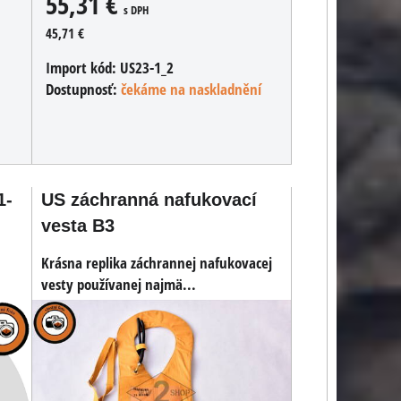
55,31 €
s DPH
45,71 €
Import kód:
US23-1_2
Dostupnosť:
čekáme na naskladnění
1-
US záchranná nafukovací
vesta B3
Krásna replika záchrannej nafukovacej
vesty používanej najmä...