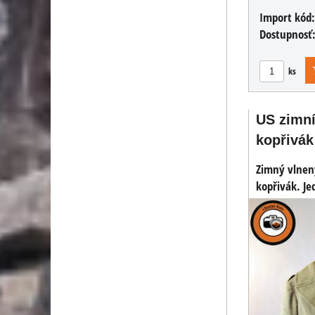
Import kód
Dostupnosť
ks
US zimní
kopřivák
Zimný vlnen
kopřivák. Je