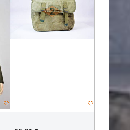
samopalov.
0,78 €
s DPH
0,65 €