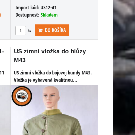
Import kód:
US12-41
í
Dostupnosť:
Skladem
DO KOŠÍKA
ks
1-
US zimní vložka do blůzy
M43
611
US zimní vložka do bojovej bundy M43.
Vložka je vybavená kvalitnou...