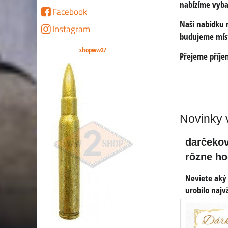
nabízíme vyba
Facebook
Naši nabídku n
Instagram
budujeme míst
shopww2/
Přejeme příje
Novinky 
darčekov
rôzne h
Neviete aký
US náboj .45 AC
urobilo najv
pistole a samop
Dekoračné odliatok n
US benzínový
.45 ACP do pištolí