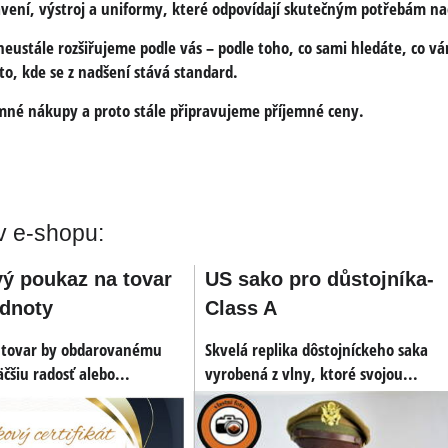
vení, výstroj a uniformy, které odpovídají skutečným potřebám n
eustále rozšiřujeme podle vás – podle toho, co sami hledáte, co vá
o, kde se z nadšení stává standard.
mné nákupy a proto stále připravujeme příjemné ceny.
v e-shopu:
ý poukaz na tovar
US sako pro důstojníka-
odnoty
Class A
 tovar by obdarovanému
Skvelá replika dôstojníckeho saka
P do
äčšiu radosť alebo...
vyrobená z vlny, ktoré svojou...
alů
áboja
US benzínový
 a