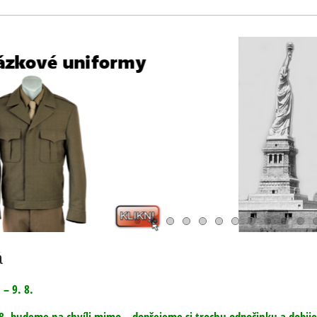
á
 – 9. 8.
. 8. budeme na chvíli mimo – dopřejeme si trochu odpočinku a dobij