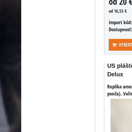
od 20 
od 16,53 €
Import kód
Dostupnosť
VYBERT
US plášt
Delux
Replika amer
ponča). Veľm