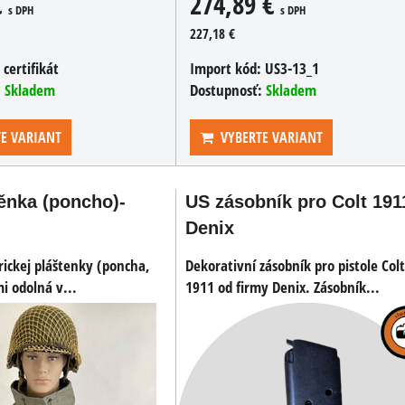
€
274,89 €
s DPH
s DPH
227,18 €
:
certifikát
Import kód:
US3-13_1
:
Skladem
Dostupnosť:
Skladem
E VARIANT
VYBERTE VARIANT
ěnka (poncho)-
US zásobník pro Colt 191
Denix
ickej pláštenky (poncha,
Dekorativní zásobník pro pistole Colt
i odolná v...
1911 od firmy Denix. Zásobník...