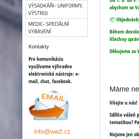
VÝSADKÁŘI- UNIFORMY,
abychom se Vá
VÝSTROJ
📦 Objednávky
MEDIC- SPECIÁLNÍ
VYBAVENÍ
Během dovolen
Všechny zpráv
Kontakty
Děkujeme za V
Pre komunikáciu
využívame výhradne
elektronické nástroje:
e-
mail, chat, facebook
.
Máme nej
Vítejte u nás!
Sdílíte vášeň
tematikou? Pa
info@ww2.cz
Nejsme jen obc