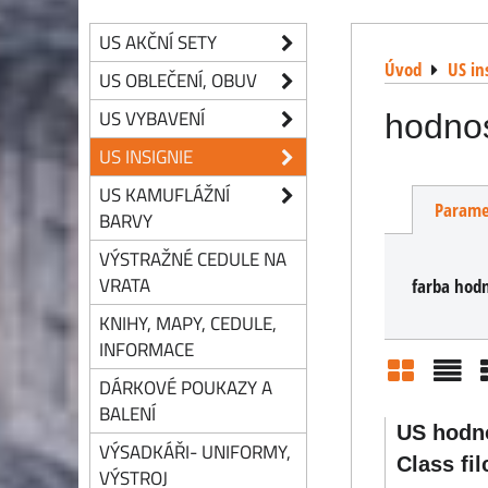
US AKČNÍ SETY
Úvod
US in
US OBLEČENÍ, OBUV
US VYBAVENÍ
hodnos
US INSIGNIE
US KAMUFLÁŽNÍ
Parame
BARVY
VÝSTRAŽNÉ CEDULE NA
VRATA
farba hodn
KNIHY, MAPY, CEDULE,
INFORMACE
DÁRKOVÉ POUKAZY A
Mriežka
Zozn
BALENÍ
US hodno
VÝSADKÁŘI- UNIFORMY,
Class fil
VÝSTROJ