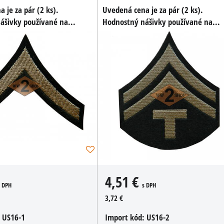
 je za pár (2 ks).
Uvedená cena je za pár (2 ks).
ášivky používané na...
Hodnostný nášivky používané na...
4,51 €
s DPH
s DPH
3,72 €
:
US16-1
Import kód:
US16-2