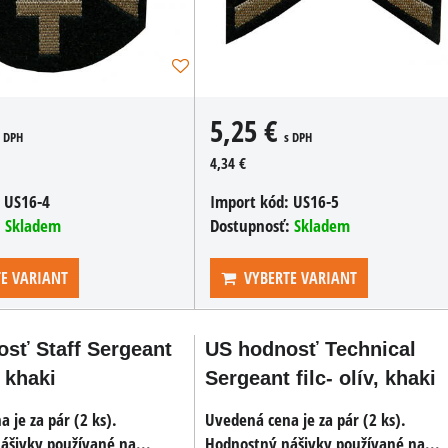
s DPH
1,24 €
2,65 €
s DPH
1,02 €
DO KOŠÍKA
ks
DO KOŠÍKA
ks
5,25 €
s DPH
s DPH
4,34 €
:
US16-4
Import kód:
US16-5
:
Skladem
Dostupnosť:
Skladem
E VARIANT
VYBERTE VARIANT
sť Staff Sergeant
US hodnosť Technical
, khaki
Sergeant filc- olív, khaki
 je za pár (2 ks).
Uvedená cena je za pár (2 ks).
ášivky používané na...
Hodnostný nášivky používané na...