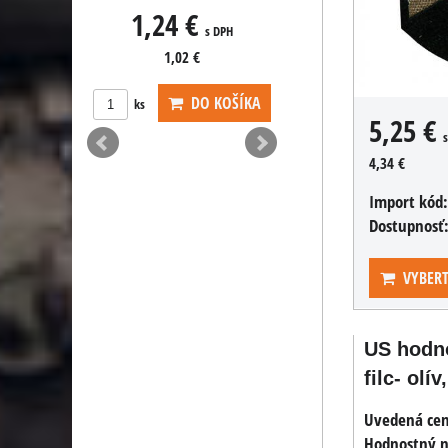
s DPH
2,65 €
s DPH
DO KOŠÍKA
ks
KOŠÍKA
5,25 €
4,34 €
Import kód
Dostupnosť
VYBERT
US hodno
filc- olív
Uvedená cena
Hodnostný n