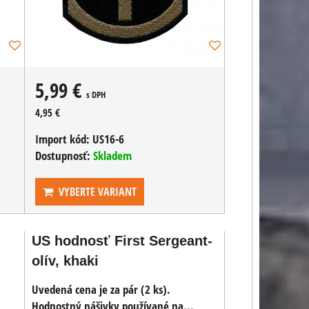
5,99 €
s DPH
4,95 €
Import kód:
US16-6
Dostupnosť:
Skladem
VYBERTE VARIANT
US hodnosť First Sergeant-
olív, khaki
Uvedená cena je za pár (2 ks).
Hodnostný nášivky používané na...