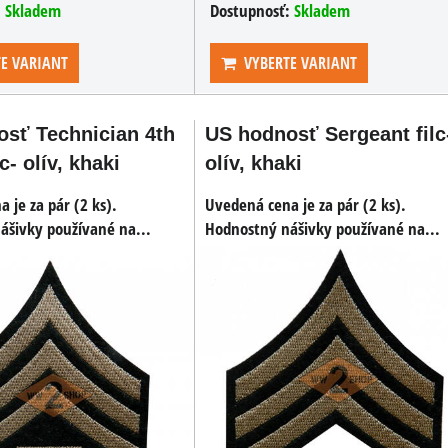
:
Skladem
Dostupnosť:
Skladem
E VARIANT
VYBERTE VARIANT
sť Technician 4th
US hodnosť Sergeant filc
c- olív, khaki
olív, khaki
 je za pár (2 ks).
Uvedená cena je za pár (2 ks).
P do
ášivky používané na...
Hodnostný nášivky používané na...
alů
áboja
US benzínový
 a
US náboj do pušky
zapaľovač
M1 Garand
Benzínový zapaľovač v
rovnakom dizajne ako
Dekoračné odliatok náboje
používali americkí vojaci.
30.06 Springfield do
rámčekov pušky M1...
3,20 €