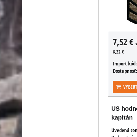
7,52 €
6,22 €
Import kód
Dostupnosť
VYBERT
US hodno
kapitán
Uvedená cena