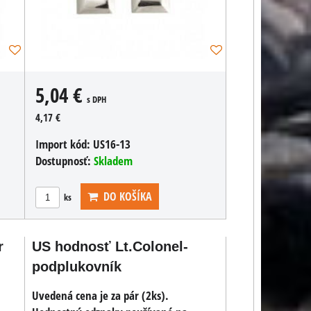
5,04 €
s DPH
4,17 €
Import kód:
US16-13
Dostupnosť:
Skladem
DO KOŠÍKA
ks
r
US hodnosť Lt.Colonel-
podplukovník
Uvedená cena je za pár (2ks).