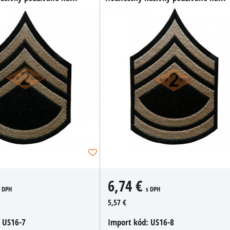
6,74 €
s DPH
s DPH
5,57 €
:
US16-7
Import kód:
US16-8