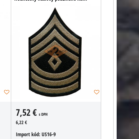
7,52 €
s DPH
6,22 €
Import kód:
US16-9