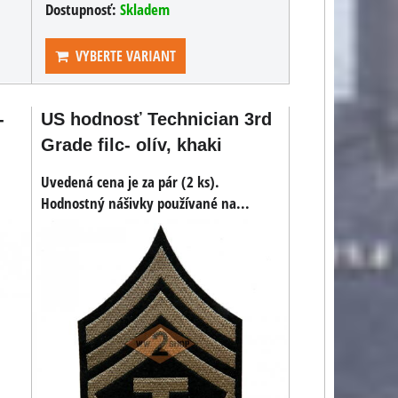
Dostupnosť:
Skladem
VYBERTE VARIANT
-
US hodnosť Technician 3rd
Grade filc- olív, khaki
Uvedená cena je za pár (2 ks).
US náboj .45 ACP do
Hodnostný nášivky používané na...
pistole a samopalů
Dekoračné odliatok náboja
.45 ACP do pištolí a
samopalov.
0,79 €
s DPH
0,65 €