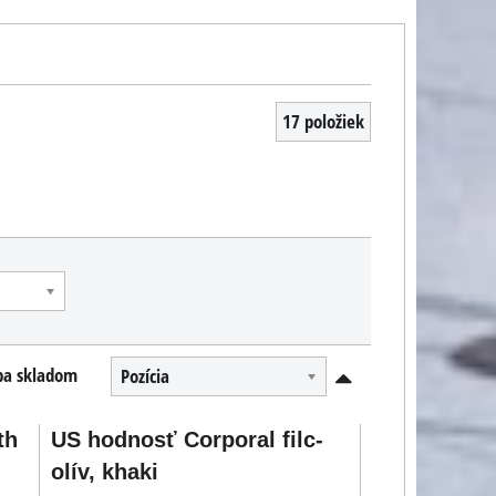
17
položiek
ba skladom
Pozícia
th
US hodnosť Corporal filc-
olív, khaki