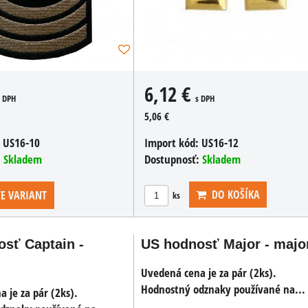
6,12 €
s DPH
s DPH
5,06 €
:
US16-10
Import kód:
US16-12
:
Skladem
Dostupnosť:
Skladem
DO KOŠÍKA
E VARIANT
ks
sť Captain -
US hodnosť Major - majo
Uvedená cena je za pár (2ks).
Hodnostný odznaky používané na...
 je za pár (2ks).