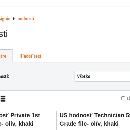
signie
hodnosti
ti
tre
Hľadať text
osti:
Všetko
I
am
Tabuľka
sť Private 1st
US hodnosť Technician 5
c- olív, khaki
Grade filc- olív, khaki