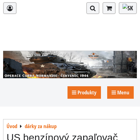
Produkty
Menu
Úvod
dárky za nákup
US benzínový zapaľovač