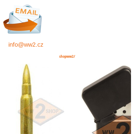
info@ww2.cz
shopww2/