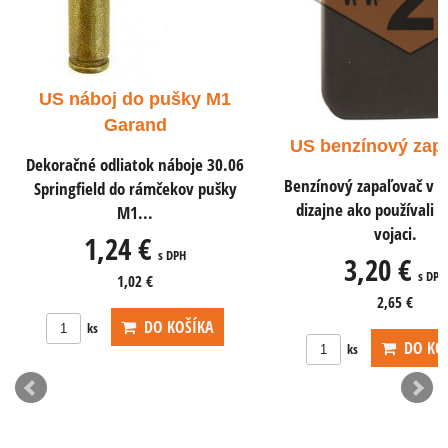
US náb
pisto
šky M1
Dekoračné 
ACP do pi
US benzínový zapaľovač
boje 30.06
0
Benzínový zapaľovač v rovnakom
kov pušky
dizajne ako používali americkí
vojaci.
PH
3,20 €
s DPH
2,65 €
OŠÍKA
DO KOŠÍKA
ks