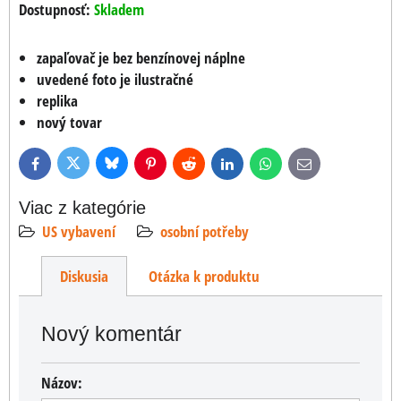
Dostupnosť:
Skladem
zapaľovač je bez benzínovej náplne
uvedené foto je ilustračné
replika
nový tovar
Bluesky
Twitter
Facebook
Pinterest
Reddit
LinkedIn
WhatsApp
E-
mail
Viac z kategórie
US vybavení
osobní potřeby
Diskusia
Otázka k produktu
Nový komentár
Názov: