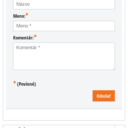
*
Meno:
*
Komentár:
*
(Povinné)
Odoslať