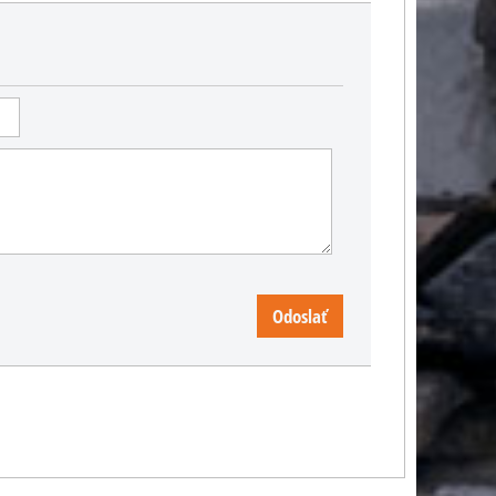
Odoslať
US náboj .45 ACP do
pistole a samopalů
 v
Dekoračné odliatok náboja
ko
.45 ACP do pištolí a
ci.
samopalov.