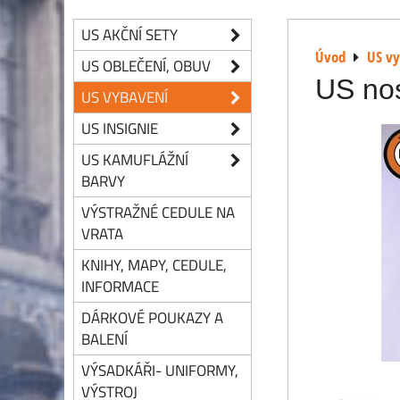
US AKČNÍ SETY
Úvod
US v
US OBLEČENÍ, OBUV
US no
US VYBAVENÍ
US INSIGNIE
US KAMUFLÁŽNÍ
BARVY
VÝSTRAŽNÉ CEDULE NA
VRATA
KNIHY, MAPY, CEDULE,
INFORMACE
DÁRKOVÉ POUKAZY A
BALENÍ
VÝSADKÁŘI- UNIFORMY,
VÝSTROJ