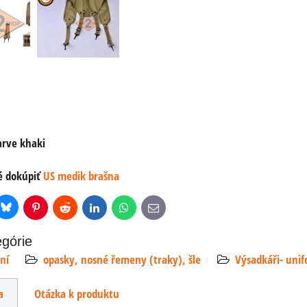
arve khaki
é dokúpiť
US medik brašna
Bluesky
r
Pinterest
Reddit
LinkedIn
WhatsApp
E-
mail
egórie
ní
opasky, nosné řemeny (traky), šle
Výsadkáři- unif
a
Otázka k produktu