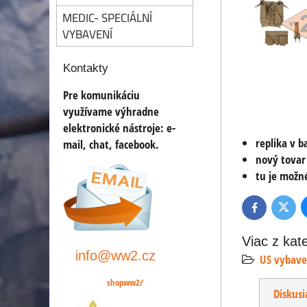
MEDIC- SPECIÁLNÍ
VYBAVENÍ
Kontakty
Pre komunikáciu
využívame výhradne
elektronické nástroje:
e-
replika v b
mail, chat, facebook
.
nový tovar
tu je možn
Twitte
Facebook
Viac z kat
info@ww2.cz
US vybave
shopww2/
Diskusi