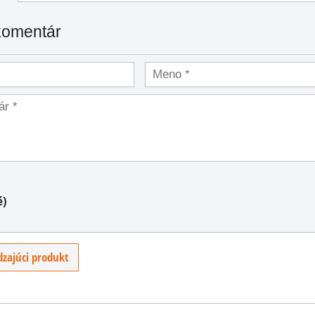
komentár
é)
US benzínový
ACP do
US náboj do pušky
zapaľovač
opalů
M1 Garand
zajúci produkt
Benzínový zapaľovač
k náboja
Dekoračné odliatok náboje
rovnakom dizajne a
olí a
30.06 Springfield do
používali americkí voja
.
rámčekov pušky M1...