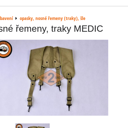
ybavení
opasky, nosné řemeny (traky), šle
sné řemeny, traky MEDIC