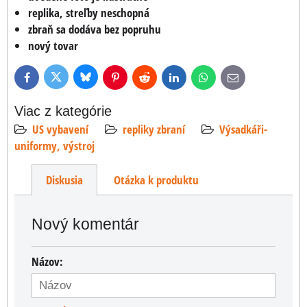
replika, streľby neschopná
zbraň sa dodáva bez popruhu
nový tovar
Bluesky
Twitter
Facebook
Pinterest
Reddit
LinkedIn
WhatsApp
E-
mail
Viac z kategórie
US vybavení
repliky zbraní
Výsadkáři-
uniformy, výstroj
Diskusia
Otázka k produktu
Nový komentár
Názov: