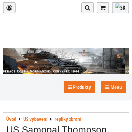
Produkty
Menu
Úvod
US vybavení
repliky zbraní
US Samopal Thompson