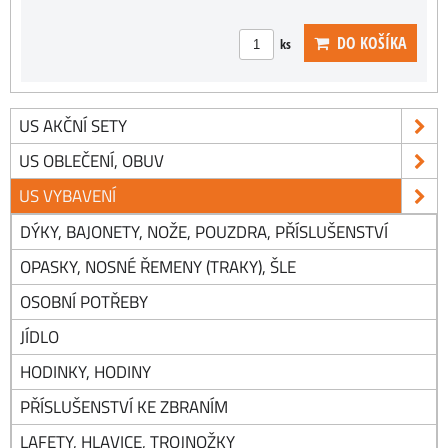
DO KOŠÍKA
ks
US AKČNÍ SETY
US OBLEČENÍ, OBUV
US VYBAVENÍ
DÝKY, BAJONETY, NOŽE, POUZDRA, PŘÍSLUŠENSTVÍ
OPASKY, NOSNÉ ŘEMENY (TRAKY), ŠLE
OSOBNÍ POTŘEBY
JÍDLO
HODINKY, HODINY
PŘÍSLUŠENSTVÍ KE ZBRANÍM
LAFETY, HLAVICE, TROJNOŽKY