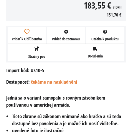
183,55 €
s DPH
151,70 €
Pridať k Obľúbeným
Pridať do zoznamu
Otázka k produktu
Doručenia
Strážny pes
Import kód: US10-5
Dostupnosť:
čekáme na naskladnění
Jedná sa o variant samopalu s rovným zásobníkom
používanou v americkej armáde.
Tieto zbrane sú zákonom vnímané ako hračka a sú teda
dostupné bez povolenia a je možné ich nosiť viditeľne.
uvedené foto je ilustračné