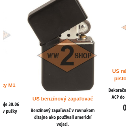
US náboj .45 AC
pistole a samo
Dekoračné odliatok náb
ACP do pištolí a samo
US benzínový zapaľovač
0,79 €
s DPH
Benzínový zapaľovač v rovnakom
dizajne ako používali americkí
0,65 €
vojaci.