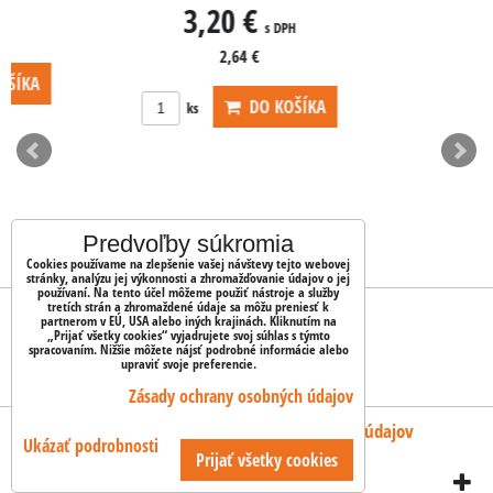
3,20 €
s DPH
2,64 €
DO KOŠÍKA
ks
Predvoľby súkromia
Cookies používame na zlepšenie vašej návštevy tejto webovej
stránky, analýzu jej výkonnosti a zhromažďovanie údajov o jej
používaní. Na tento účel môžeme použiť nástroje a služby
tretích strán a zhromaždené údaje sa môžu preniesť k
OBJEDNÁVKY
partnerom v EÚ, USA alebo iných krajinách. Kliknutím na
„Prijať všetky cookies“ vyjadrujete svoj súhlas s týmto
spracovaním. Nižšie môžete nájsť podrobné informácie alebo
upraviť svoje preferencie.
Stav objednávky
Zásady ochrany osobných údajov
Predvoľby súkromia
Zásady ochrany osobných údajov
Ukázať podrobnosti
Prijať všetky cookies
Vytvorené pomocou:
BiznisWeb.sk