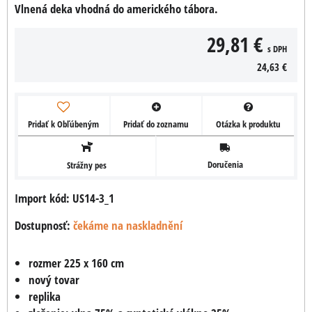
Vlnená deka vhodná do amerického tábora.
29,81 €
s DPH
24,63 €
Pridať k Obľúbeným
Pridať do zoznamu
Otázka k produktu
Doručenia
Strážny pes
Import kód: US14-3_1
Dostupnosť:
čekáme na naskladnění
rozmer 225 x 160 cm
nový tovar
replika