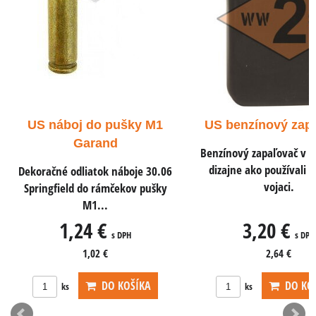
do pušky M1
US benzínový zapaľovač
U
rand
Benzínový zapaľovač v rovnakom
dizajne ako používali americkí
tok náboje 30.06
Dek
vojaci.
 rámčekov pušky
AC
...
 €
3,20 €
s DPH
s DPH
02 €
2,64 €
DO KOŠÍKA
DO KOŠÍKA
ks