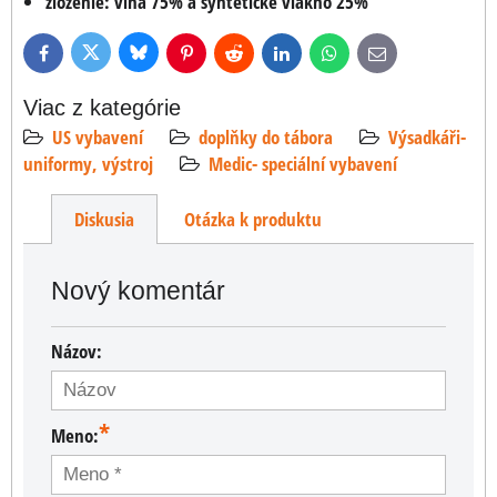
zloženie: vlna 75% a syntetické vlákno 25%
Bluesky
Twitter
Facebook
Pinterest
Reddit
LinkedIn
WhatsApp
E-
mail
Viac z kategórie
US vybavení
doplňky do tábora
Výsadkáři-
uniformy, výstroj
Medic- speciální vybavení
Diskusia
Otázka k produktu
Nový komentár
Názov:
*
Meno: