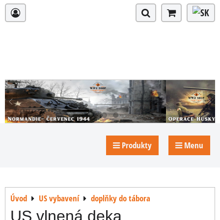
Produkty
Menu
Úvod
US vybavení
doplňky do tábora
US vlnená deka