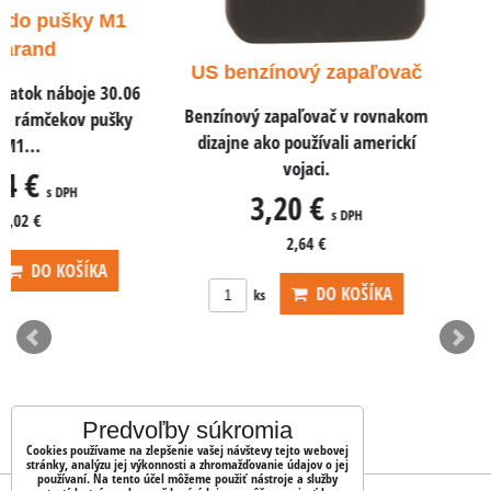
Dekoračné odliatok náb
ACP do pištolí a samo
US benzínový zapaľovač
0,78 €
s DPH
Benzínový zapaľovač v rovnakom
dizajne ako používali americkí
0,65 €
vojaci.
3,20 €
s DPH
2,64 €
DO KOŠÍKA
ks
Predvoľby súkromia
Cookies používame na zlepšenie vašej návštevy tejto webovej
stránky, analýzu jej výkonnosti a zhromažďovanie údajov o jej
používaní. Na tento účel môžeme použiť nástroje a služby