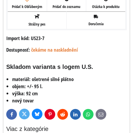
Pridať k Obľúbeným
Pridať do zoznamu
Otázka k produktu
Doručenia
Strážny pes
Import kód: US23-7
Dostupnosť:
čekáme na naskladnění
Skladom varianta s logem U.S.
materiál: ošetrené silné plátno
objem: +/- 95 l.
výška: 92 cm
nový tovar
Bluesky
Twitter
Facebook
Pinterest
Reddit
LinkedIn
WhatsApp
E-
mail
Viac z kategórie