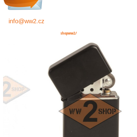
info@ww2.cz
shopww2/
US náboj .45 AC
pistole a samo