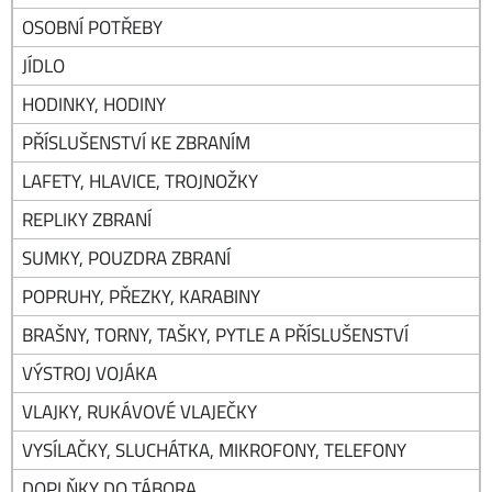
OSOBNÍ POTŘEBY
JÍDLO
HODINKY, HODINY
PŘÍSLUŠENSTVÍ KE ZBRANÍM
LAFETY, HLAVICE, TROJNOŽKY
REPLIKY ZBRANÍ
SUMKY, POUZDRA ZBRANÍ
POPRUHY, PŘEZKY, KARABINY
BRAŠNY, TORNY, TAŠKY, PYTLE A PŘÍSLUŠENSTVÍ
VÝSTROJ VOJÁKA
VLAJKY, RUKÁVOVÉ VLAJEČKY
VYSÍLAČKY, SLUCHÁTKA, MIKROFONY, TELEFONY
DOPLŇKY DO TÁBORA