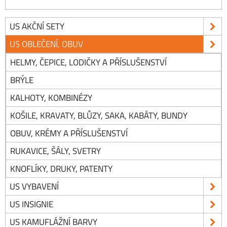
US AKČNÍ SETY
US OBLEČENÍ, OBUV
HELMY, ČEPICE, LODIČKY A PŘÍSLUŠENSTVÍ
BRÝLE
KALHOTY, KOMBINÉZY
KOŠILE, KRAVATY, BLŮZY, SAKA, KABÁTY, BUNDY
OBUV, KRÉMY A PŘÍSLUŠENSTVÍ
RUKAVICE, ŠÁLY, SVETRY
KNOFLÍKY, DRUKY, PATENTY
US VYBAVENÍ
US INSIGNIE
US KAMUFLÁŽNÍ BARVY