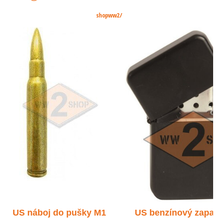
shopww2/
US benzínový zapaľovač
US náboj .45 AC