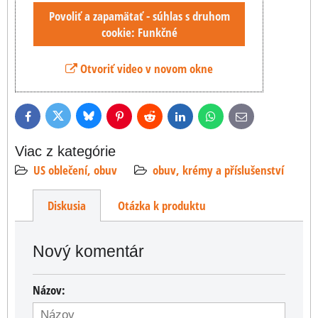
Povoliť a zapamätať - súhlas s druhom
cookie: Funkčné
Otvoriť video v novom okne
Bluesky
Twitter
Facebook
Pinterest
Reddit
LinkedIn
WhatsApp
E-
mail
Viac z kategórie
US oblečení, obuv
obuv, krémy a příslušenství
Diskusia
Otázka k produktu
Nový komentár
Názov: