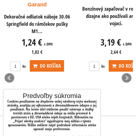
pistole a samo
Benzínový zapaľovač v rovnakom
dizajne ako používali americkí
Dekoračné odliatok náb
vojaci.
ACP do pištolí a samo
3,19 €
0,78 €
s DPH
s DPH
2,64 €
0,65 €
DO KOŠÍKA
ks
Predvoľby súkromia
Cookies používame na zlepšenie vašej návštevy tejto webovej
stránky, analýzu jej výkonnosti a zhromažďovanie údajov o jej
používaní. Na tento účel môžeme použiť nástroje a služby
tretích strán a zhromaždené údaje sa môžu preniesť k
partnerom v EÚ, USA alebo iných krajinách. Kliknutím na
„Prijať všetky cookies“ vyjadrujete svoj súhlas s týmto
OBJEDNÁVKY
spracovaním. Nižšie môžete nájsť podrobné informácie alebo
upraviť svoje preferencie.