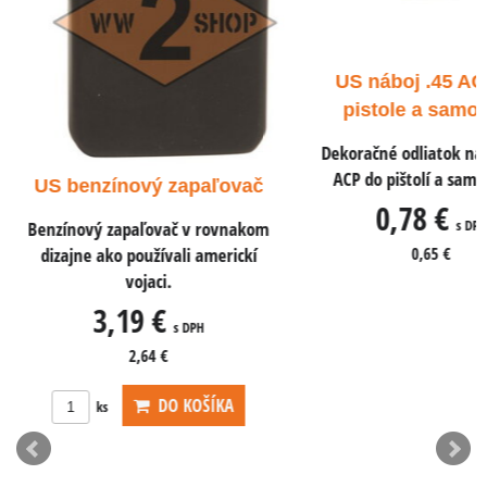
US náboj .45 AC
pistole a samo
Dekoračné odliatok náb
ACP do pištolí a samo
US benzínový zapaľovač
0,78 €
s DPH
Benzínový zapaľovač v rovnakom
dizajne ako používali americkí
0,65 €
vojaci.
3,19 €
s DPH
2,64 €
DO KOŠÍKA
ks