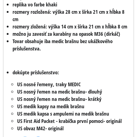
replika vo farbe khaki
rozmery rozložená: výška 28 cm x šírka 21 cm x hĺbka 8
cm
rozmery zložená: výška 14 cm x šírka 21 cm x hĺbka 8 cm
možno ju zavesiť za karabíny na opasok M36 (dirkáč)
Tovar obsahuje iba medic brašnu bez ukážkového
príslušenstva.
dokúpte príslušenstvo:
US nosné řemeny, traky MEDIC
US nosný řemen na medic brašnu- dlouhý
US nosný řemen na medic brašnu- krátký
US medik kapsy na medik brašnu
US medik kapsa s ampulemi na medik brašnu
US First Aid Packet - krabička první pomoci- originál
US obvaz M42- originál