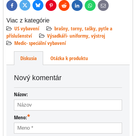
Bluesky
Twitter
Facebook
Pinterest
Reddit
LinkedIn
WhatsApp
E-
mail
Viac z kategórie
US vybavení
brašny, torny, tašky, pytle a
příslušenství
Výsadkáři- uniformy, výstroj
Medic- speciální vybavení
Diskusia
Otázka k produktu
Nový komentár
Názov:
*
Meno: