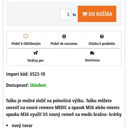
DO KOŠÍKA
ks
Pridať k Obľúbeným
Pridať do zoznamu
Otázka k produktu
Doručenia
Strážny pes
Import kód: US23-10
Dostupnosť:
Skladem
Tašku je možné zložiť na polovičnú výšku. Tašku môžete
zavesiť na nosné remene MEDIC a opasok M36 alebo miesto
opasku M36 využiť US nosný remeň na medic brašnu- krátky
nový tovar