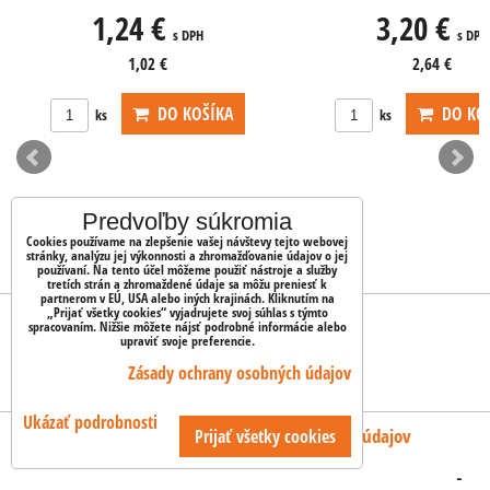
24 €
3,20 €
s DPH
s DPH
1,02 €
2,64 €
DO KOŠÍKA
DO KOŠÍKA
ks
Predvoľby súkromia
Cookies používame na zlepšenie vašej návštevy tejto webovej
stránky, analýzu jej výkonnosti a zhromažďovanie údajov o jej
používaní. Na tento účel môžeme použiť nástroje a služby
tretích strán a zhromaždené údaje sa môžu preniesť k
partnerom v EÚ, USA alebo iných krajinách. Kliknutím na
„Prijať všetky cookies“ vyjadrujete svoj súhlas s týmto
OBJEDNÁVKY
spracovaním. Nižšie môžete nájsť podrobné informácie alebo
upraviť svoje preferencie.
Zásady ochrany osobných údajov
Stav objednávky
Ukázať podrobnosti
Predvoľby súkromia
Zásady ochrany osobných údajov
Prijať všetky cookies
Vytvorené pomocou:
BiznisWeb.sk