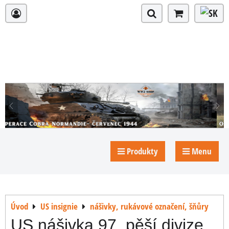
Produkty
Menu
Úvod
US insignie
nášivky, rukávové označení, šňůry
US nášivka 97. pěší divize