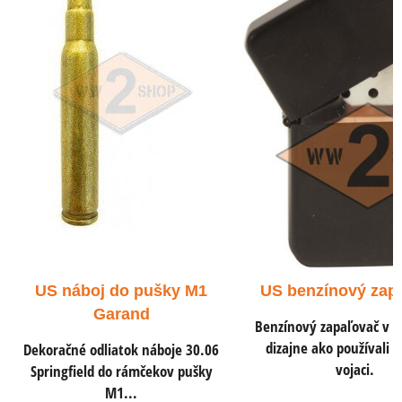
j do pušky M1
US benzínový zapaľovač
arand
Benzínový zapaľovač v rovnakom
dizajne ako používali americkí
liatok náboje 30.06
D
vojaci.
 do rámčekov pušky
M1...