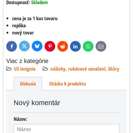
Dostupnosť:
Skladem
cena je za 1 kus tovaru
replika
nový tovar
Bluesky
Twitter
Facebook
Pinterest
Reddit
LinkedIn
WhatsApp
E-
mail
Viac z kategórie
US insignie
nášivky, rukávové označení, šňůry
Diskusia
Otázka k produktu
Nový komentár
Názov: