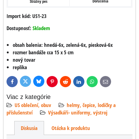
Doručenia
Strážny pes
Import kód: US1-23
Dostupnosť:
Skladem
obsah balenia: hnedá-6x, zelená-6x, piesková-6x
rozmer bandáže cca 15 x 5 cm
nový tovar
replika
Bluesky
Twitter
Facebook
Pinterest
Reddit
LinkedIn
WhatsApp
E-
mail
Viac z kategórie
US oblečení, obuv
helmy, čepice, lodičky a
příslušenství
Výsadkáři- uniformy, výstroj
Diskusia
Otázka k produktu