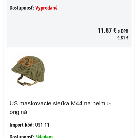
Dostupnosť:
Vyprodané
11,87 €
s DPH
9,81 €
US maskovacie sieťka M44 na helmu-
originál
Import kód:
US1-11
Dostupnosť:
Skladem