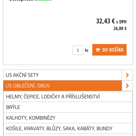
32,43 €
s DPH
26,80 €
DO KOŠÍKA
ks
US AKČNÍ SETY
US OBLEČENÍ, OBUV
HELMY, ČEPICE, LODIČKY A PŘÍSLUŠENSTVÍ
BRÝLE
KALHOTY, KOMBINÉZY
KOŠILE, KRAVATY, BLŮZY, SAKA, KABÁTY, BUNDY