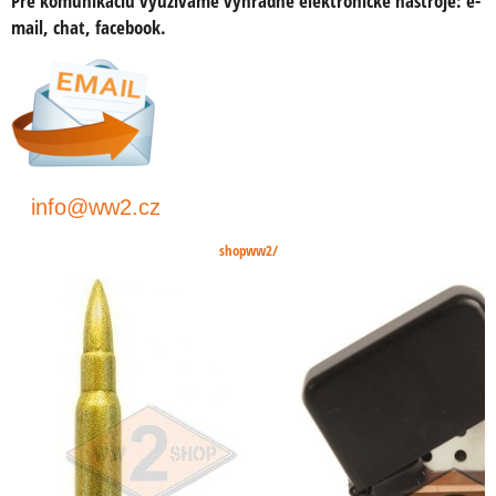
Pre komunikáciu využívame výhradne elektronické nástroje:
e-
mail, chat, facebook
.
info@ww2.cz
shopww2/