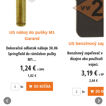
US náboj .45 A
pistole a sam
Dekoračné odliatok n
ACP do pištolí a sam
US benzínový zapaľovač
0,78 €
s D
Benzínový zapaľovač v rovnakom
dizajne ako používali americkí
0,65 €
vojaci.
3,19 €
s DPH
2,64 €
DO KOŠÍKA
ks