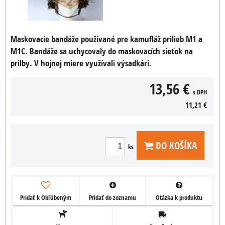
Maskovacie bandáže používané pre kamufláž prilieb M1 a
M1C. Bandáže sa uchycovaly do maskovacích sieťok na
prilby. V hojnej miere využívali výsadkári.
13,56 €
s DPH
11,21 €
DO KOŠÍKA
ks
Pridať k Obľúbeným
Pridať do zoznamu
Otázka k produktu