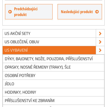
Predchádzajúci
Nasledujúci produkt
produkt
US AKČNÍ SETY
US OBLEČENÍ, OBUV
US VYBAVENÍ
DÝKY, BAJONETY, NOŽE, POUZDRA, PŘÍSLUŠENSTVÍ
OPASKY, NOSNÉ ŘEMENY (TRAKY), ŠLE
OSOBNÍ POTŘEBY
JÍDLO
HODINKY, HODINY
PŘÍSLUŠENSTVÍ KE ZBRANÍM