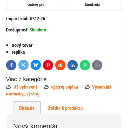
Doručenia
Strážny pes
Import kód: US12-26
Dostupnosť:
Skladem
nový tovar
replika
Bluesky
Twitter
Facebook
Pinterest
Reddit
LinkedIn
WhatsApp
E-
mail
Viac z kategórie
US vybavení
výstroj vojáka
Výsadkáři-
uniformy, výstroj
Diskusia
Otázka k produktu
Nový komentár