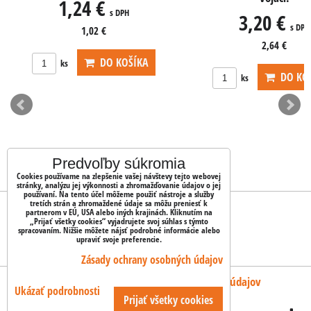
3,20 €
s DPH
2,64 €
DO KOŠÍKA
ks
Predvoľby súkromia
Cookies používame na zlepšenie vašej návštevy tejto webovej
stránky, analýzu jej výkonnosti a zhromažďovanie údajov o jej
používaní. Na tento účel môžeme použiť nástroje a služby
tretích strán a zhromaždené údaje sa môžu preniesť k
OBJEDNÁVKY
partnerom v EÚ, USA alebo iných krajinách. Kliknutím na
„Prijať všetky cookies“ vyjadrujete svoj súhlas s týmto
spracovaním. Nižšie môžete nájsť podrobné informácie alebo
upraviť svoje preferencie.
Stav objednávky
Zásady ochrany osobných údajov
Predvoľby súkromia
Zásady ochrany osobných údajov
Ukázať podrobnosti
Prijať všetky cookies