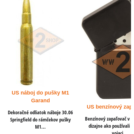
US náboj .45 A
pistole a samo
Dekoračné odliatok ná
ACP do pištolí a sam
US benzínový zapaľovač
0,78 €
s DP
Benzínový zapaľovač v rovnakom
dizajne ako používali americkí
0,65 €
vojaci.