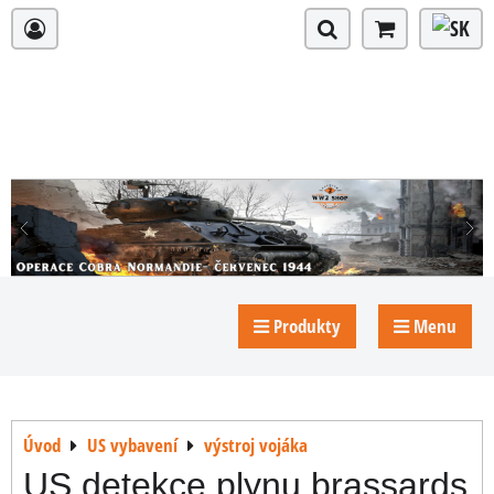
Produkty
Menu
Úvod
US vybavení
výstroj vojáka
US detekce plynu brassards