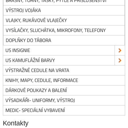
BRAŠNY, TORNY, TAŠKY, PYTLE A PŘÍSLUŠENSTVÍ
VÝSTROJ VOJÁKA
VLAJKY, RUKÁVOVÉ VLAJEČKY
VYSÍLAČKY, SLUCHÁTKA, MIKROFONY, TELEFONY
DOPLŇKY DO TÁBORA
US INSIGNIE
US KAMUFLÁŽNÍ BARVY
VÝSTRAŽNÉ CEDULE NA VRATA
KNIHY, MAPY, CEDULE, INFORMACE
DÁRKOVÉ POUKAZY A BALENÍ
VÝSADKÁŘI- UNIFORMY, VÝSTROJ
MEDIC- SPECIÁLNÍ VYBAVENÍ
Kontakty