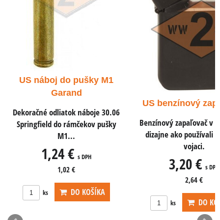
US n
pist
ušky M1
Dekoračn
d
ACP do 
US benzínový zapaľovač
náboje 30.06
Benzínový zapaľovač v rovnakom
čekov pušky
dizajne ako používali americkí
vojaci.
 DPH
3,20 €
s DPH
2,64 €
KOŠÍKA
DO KOŠÍKA
ks