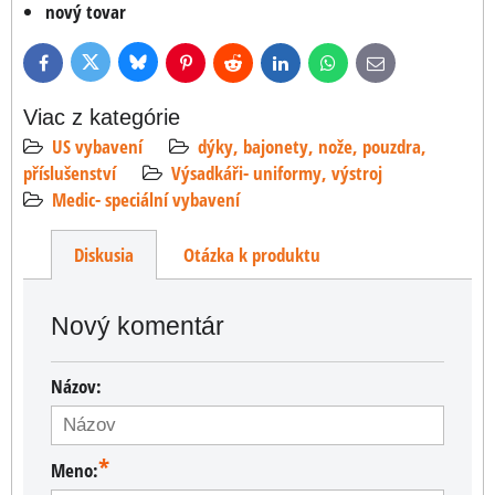
nový tovar
Bluesky
Twitter
Facebook
Pinterest
Reddit
LinkedIn
WhatsApp
E-
mail
Viac z kategórie
US vybavení
dýky, bajonety, nože, pouzdra,
příslušenství
Výsadkáři- uniformy, výstroj
Medic- speciální vybavení
Diskusia
Otázka k produktu
Nový komentár
Názov:
*
Meno: