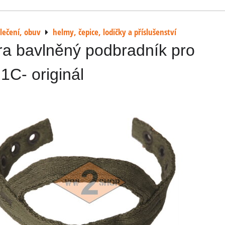
lečení, obuv
helmy, čepice, lodičky a příslušenství
a bavlněný podbradník pro
M1C- originál