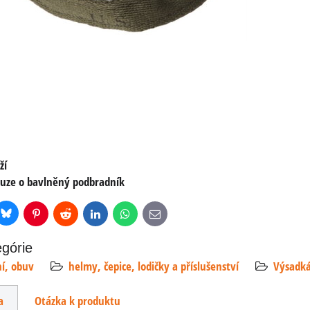
ží
ouze o bavlněný podbradník
Bluesky
r
Pinterest
Reddit
LinkedIn
WhatsApp
E-
mail
egórie
ní, obuv
helmy, čepice, lodičky a příslušenství
Výsadká
a
Otázka k produktu