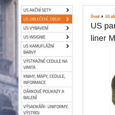
US AKČNÍ SETY
Úvod
US ob
US OBLEČENÍ, OBUV
US par
US VYBAVENÍ
liner 
US INSIGNIE
US KAMUFLÁŽNÍ
BARVY
VÝSTRAŽNÉ CEDULE NA
VRATA
KNIHY, MAPY, CEDULE,
INFORMACE
DÁRKOVÉ POUKAZY A
BALENÍ
VÝSADKÁŘI- UNIFORMY,
VÝSTROJ