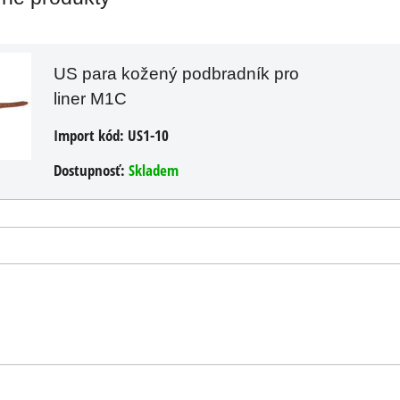
s DPH
1,24 €
2,65 €
s DPH
1,02 €
DO KOŠ
ks
US para kožený podbradník pro
DO KOŠÍKA
ks
liner M1C
Import kód:
US1-10
Dostupnosť:
Skladem