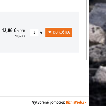
ÍKA
12,86 €
s DPH
DO KOŠÍKA
ks
10,63 €
Vytvorené pomocou:
BiznisWeb.sk