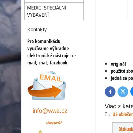
MEDIC- SPECIÁLNÍ
VYBAVENÍ
Kontakty
Pre komunikáciu
využívame výhradne
elektronické nástroje:
e-
mail, chat, facebook
.
originál
použité zbo
jedná se p
Twitte
Facebook
Viac z kat
info@ww2.cz
US obleče
shopww2/
Diskusi