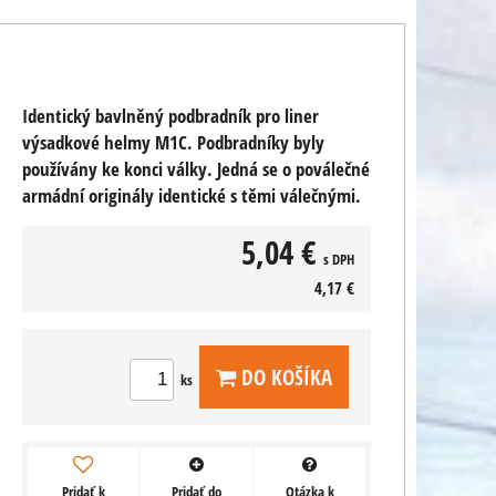
Identický bavlněný podbradník pro liner
výsadkové helmy M1C. Podbradníky byly
používány ke konci války. Jedná se o poválečné
armádní originály identické s těmi válečnými.
5,04 €
s DPH
4,17 €
DO KOŠÍKA
ks
Pridať k
Pridať do
Otázka k