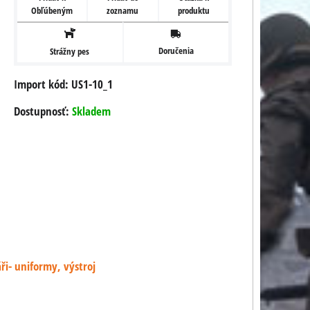
Obľúbeným
zoznamu
produktu
Doručenia
Strážny pes
Import kód: US1-10_1
Dostupnosť:
Skladem
ři- uniformy, výstroj