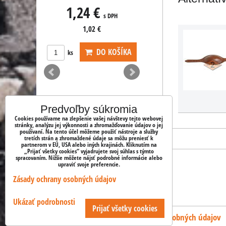
s DPH
 €
2,65 €
s DPH
02 €
DO KOŠÍKA
ks
DO KOŠÍKA
Predvoľby súkromia
Cookies používame na zlepšenie vašej návštevy tejto webovej
stránky, analýzu jej výkonnosti a zhromažďovanie údajov o jej
používaní. Na tento účel môžeme použiť nástroje a služby
tretích strán a zhromaždené údaje sa môžu preniesť k
partnerom v EÚ, USA alebo iných krajinách. Kliknutím na
„Prijať všetky cookies“ vyjadrujete svoj súhlas s týmto
spracovaním. Nižšie môžete nájsť podrobné informácie alebo
upraviť svoje preferencie.
OBJEDNÁVKY
Zásady ochrany osobných údajov
Stav objednávky
Ukázať podrobnosti
Prijať všetky cookies
Predvoľby súkromia
Zásady ochrany osobných údajov