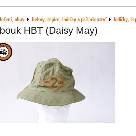
lečení, obuv
helmy, čepice, lodičky a příslušenství
lodičky, če
obouk HBT (Daisy May)