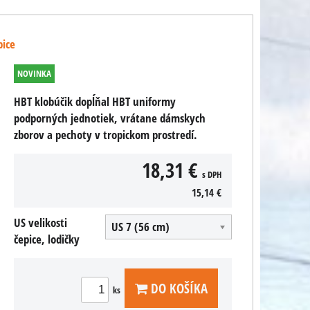
pice
NOVINKA
HBT klobúčik dopĺňal HBT uniformy
podporných jednotiek, vrátane dámskych
zborov a pechoty v tropickom prostredí.
18,31 €
s DPH
15,14 €
US velikosti
US 7 (56 cm)
čepice, lodičky
DO KOŠÍKA
ks