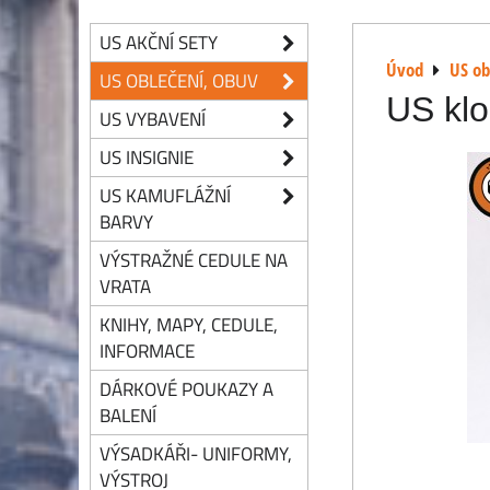
US AKČNÍ SETY
Úvod
US ob
US OBLEČENÍ, OBUV
US kl
US VYBAVENÍ
US INSIGNIE
US KAMUFLÁŽNÍ
BARVY
VÝSTRAŽNÉ CEDULE NA
VRATA
KNIHY, MAPY, CEDULE,
INFORMACE
DÁRKOVÉ POUKAZY A
BALENÍ
VÝSADKÁŘI- UNIFORMY,
VÝSTROJ