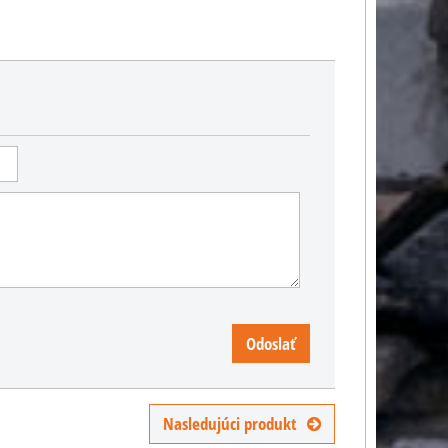
US náboj .45 ACP do
Odoslať
pistole a samopalů
 v
Dekoračné odliatok náboja
ko
.45 ACP do pištolí a
Nasledujúci produkt
ci.
samopalov.