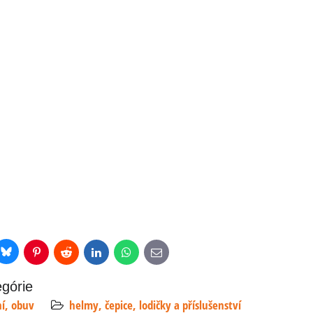
Bluesky
r
Pinterest
Reddit
LinkedIn
WhatsApp
E-
mail
egórie
ní, obuv
helmy, čepice, lodičky a příslušenství