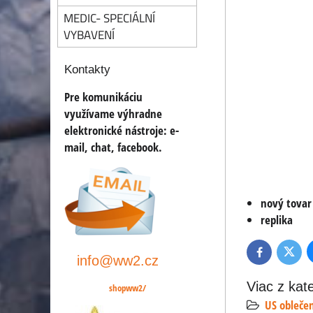
MEDIC- SPECIÁLNÍ
VYBAVENÍ
Kontakty
Pre komunikáciu
využívame výhradne
elektronické nástroje:
e-
mail, chat, facebook
.
nový tovar
replika
Twitte
Facebook
info@ww2.cz
Viac z kat
shopww2/
US obleče