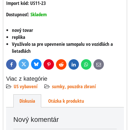
Import kód: US11-23
Dostupnosť:
Skladem
nový tovar
replika
Využívalo sa pre upevnenie samopalu vo vozidlách a
lietadlách
Bluesky
Twitter
Facebook
Pinterest
Reddit
LinkedIn
WhatsApp
E-
mail
Viac z kategórie
US vybavení
sumky, pouzdra zbraní
Diskusia
Otázka k produktu
Nový komentár