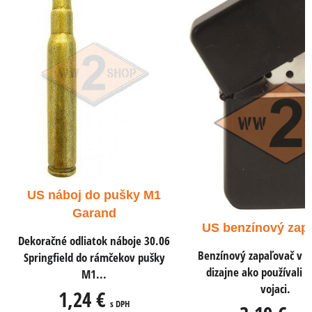
US náboj
pistole 
y M1
Dekoračné odl
ACP do pišto
US benzínový zapaľovač
e 30.06
0,7
Benzínový zapaľovač v rovnakom
 pušky
dizajne ako používali americkí
0
vojaci.