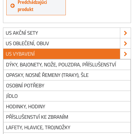
Predchádzajúci
produkt
US AKČNÍ SETY
US OBLEČENÍ, OBUV
US VYBAVENÍ
DÝKY, BAJONETY, NOŽE, POUZDRA, PŘÍSLUŠENSTVÍ
OPASKY, NOSNÉ ŘEMENY (TRAKY), ŠLE
OSOBNÍ POTŘEBY
JÍDLO
HODINKY, HODINY
PŘÍSLUŠENSTVÍ KE ZBRANÍM
LAFETY, HLAVICE, TROJNOŽKY