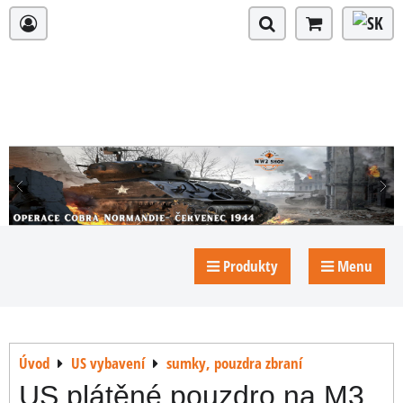
Produkty
Menu
Úvod
US vybavení
sumky, pouzdra zbraní
US plátěné pouzdro na M3