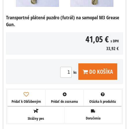
Transportné plátené puzdro (futrál) na samopal M3 Grease
Gun.
41,05 €
s DPH
33,92 €
DO KOŠÍKA
ks
Pridať k Obľúbeným
Pridať do zoznamu
Otázka k produktu
Doručenia
Strážny pes