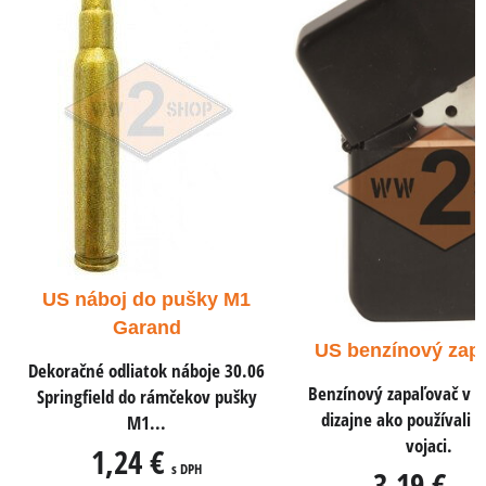
US náboj .45 AC
pistole a samo
Dekoračné odliatok ná
ACP do pištolí a samo
US benzínový zapaľovač
0,78 €
s DPH
Benzínový zapaľovač v rovnakom
dizajne ako používali americkí
0,65 €
vojaci.
3,19 €