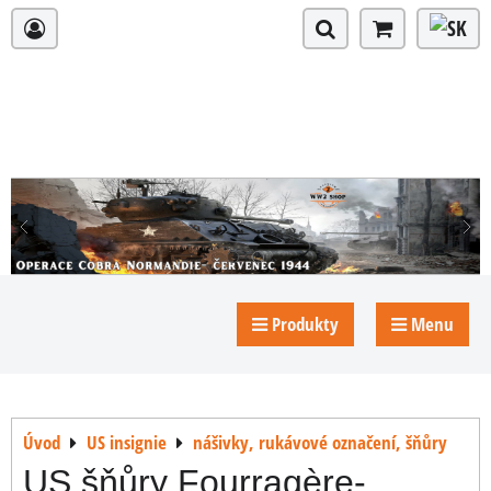
Produkty
Menu
Úvod
US insignie
nášivky, rukávové označení, šňůry
US šňůry Fourragère-