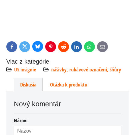
Bluesky
Twitter
Facebook
Pinterest
Reddit
LinkedIn
WhatsApp
E-
mail
Viac z kategórie
US insignie
nášivky, rukávové označení, šňůry
Diskusia
Otázka k produktu
Nový komentár
Názov: