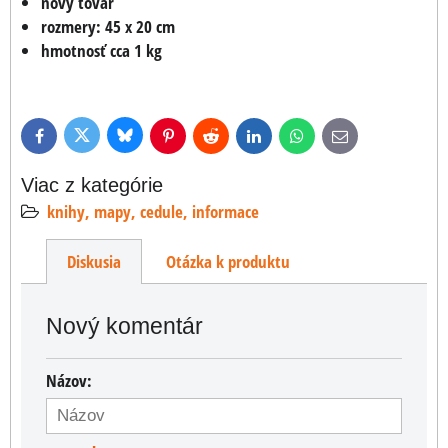
nový tovar
rozmery: 45 x 20 cm
hmotnosť cca 1 kg
Bluesky
Twitter
Facebook
Pinterest
Reddit
LinkedIn
WhatsApp
E-
mail
Viac z kategórie
knihy, mapy, cedule, informace
Diskusia
Otázka k produktu
Nový komentár
Názov: