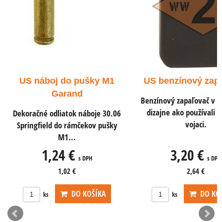
S náboj do pušky M1
US benzínový zapaľovač
Garand
Benzínový zapaľovač v rovnako
dizajne ako používali americkí
račné odliatok náboje 30.06
vojaci.
ingfield do rámčekov pušky
M1...
1,24 €
3,20 €
s DPH
s DPH
1,02 €
2,64 €
DO KOŠÍKA
DO KOŠÍKA
ks
ks