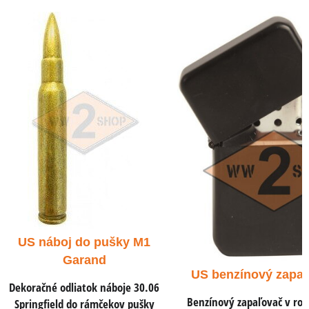
US náboj .45 A
pistole a samo
Dekoračné odliatok ná
ACP do pištolí a sam
US benzínový zapaľovač
0,78 €
s DP
Benzínový zapaľovač v rovnakom