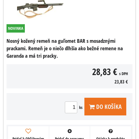
NOVINKA
Nosný kožený remeň na guľomet BAR s mosadznými
prackami. Remeň je o niečo dlhšia ako bežné remene na
Garanda a má tri pracky.
28,83 €
s DPH
23,83 €
DO KOŠÍKA
ks
Pridať k Obľúbeným
Pridať do zoznamu
Otázka k produktu