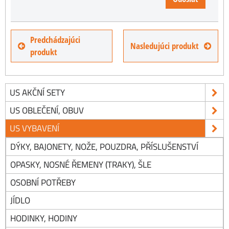
Predchádzajúci
Nasledujúci produkt
produkt
US AKČNÍ SETY
US OBLEČENÍ, OBUV
US VYBAVENÍ
DÝKY, BAJONETY, NOŽE, POUZDRA, PŘÍSLUŠENSTVÍ
OPASKY, NOSNÉ ŘEMENY (TRAKY), ŠLE
OSOBNÍ POTŘEBY
JÍDLO
HODINKY, HODINY