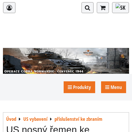
Produkty
Menu
Úvod
US vybavení
příslušenství ke zbraním
US nosný řemen ke