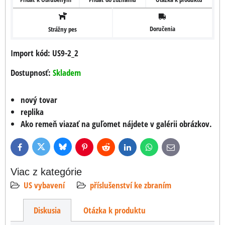
Doručenia
Strážny pes
Import kód: US9-2_2
Dostupnosť:
Skladem
nový tovar
replika
Ako remeň viazať na guľomet nájdete v galérii obrázkov.
Bluesky
Twitter
Facebook
Pinterest
Reddit
LinkedIn
WhatsApp
E-
mail
Viac z kategórie
US vybavení
příslušenství ke zbraním
Diskusia
Otázka k produktu