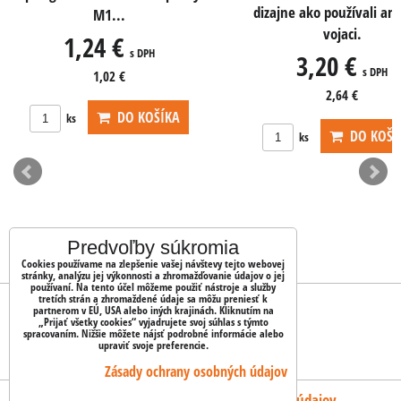
dizajne ako používali americkí
0,65 €
vojaci.
3,20 €
s DPH
2,64 €
DO KOŠÍKA
ks
Predvoľby súkromia
Cookies používame na zlepšenie vašej návštevy tejto webovej
stránky, analýzu jej výkonnosti a zhromažďovanie údajov o jej
používaní. Na tento účel môžeme použiť nástroje a služby
tretích strán a zhromaždené údaje sa môžu preniesť k
OBJEDNÁVKY
partnerom v EÚ, USA alebo iných krajinách. Kliknutím na
„Prijať všetky cookies“ vyjadrujete svoj súhlas s týmto
spracovaním. Nižšie môžete nájsť podrobné informácie alebo
upraviť svoje preferencie.
Stav objednávky
Zásady ochrany osobných údajov
Predvoľby súkromia
Zásady ochrany osobných údajov