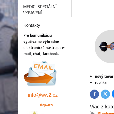
MEDIC- SPECIÁLNÍ
VYBAVENÍ
Kontakty
Pre komunikáciu
využívame výhradne
elektronické nástroje:
e-
mail, chat, facebook
.
nový tovar
replika
info@ww2.cz
Twitte
Facebook
shopww2/
Viac z kat
US vybave