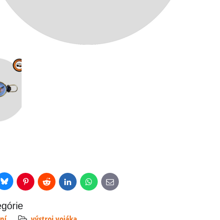
Bluesky
r
Pinterest
Reddit
LinkedIn
WhatsApp
E-
mail
egórie
ní
výstroj vojáka