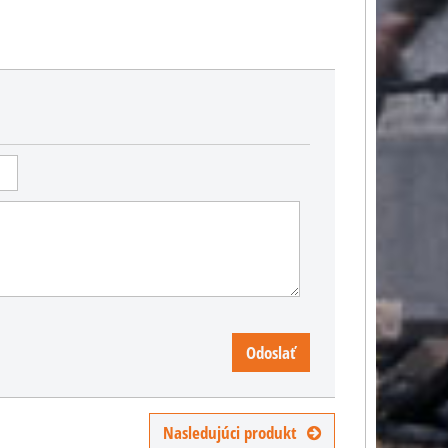
US náboj .45 ACP do
pistole a samopalů
Dekoračné odliatok náboja
US benzínový
.45 ACP do pištolí a
zapaľovač
samopalov.
Odoslať
0,78 €
enzínový zapaľovač v
s DPH
ovnakom dizajne ako
0,65 €
žívali americkí vojaci.
Nasledujúci produkt
3,20 €