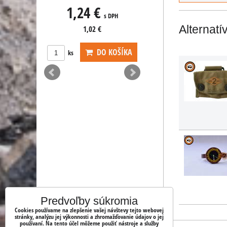
s DPH
1,24 €
2,64 €
s DPH
Alternatí
1,02 €
DO KOŠÍKA
ks
DO KOŠÍKA
ks
Predvoľby súkromia
Cookies používame na zlepšenie vašej návštevy tejto webovej
stránky, analýzu jej výkonnosti a zhromažďovanie údajov o jej
používaní. Na tento účel môžeme použiť nástroje a služby