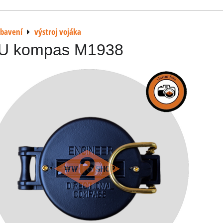
ybavení
výstroj vojáka
U kompas M1938