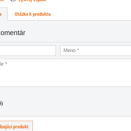
a
Otázka k produktu
komentár
US náboj .45 ACP do
pistole a samopalů
Dekoračné odliatok náboja
.45 ACP do pištolí a
US náboj do pušky
samopalov.
M1 Garand
é)
0,78 €
B
s DPH
r
Dekoračné odliatok náboje
0,65 €
pou
30.06 Springfield do
zajúci produkt
rámčekov pušky M1...