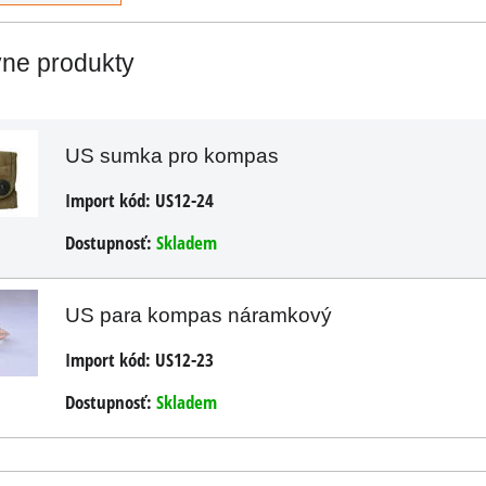
1,24 €
s DPH
vne produkty
1,02 €
DO KOŠÍKA
ks
US sumka pro kompas
Import kód:
US12-24
Dostupnosť:
Skladem
US para kompas náramkový
Import kód:
US12-23
Dostupnosť:
Skladem