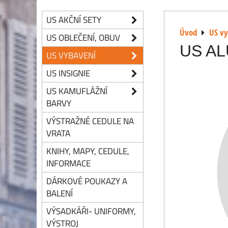
US AKČNÍ SETY
Úvod
US v
US OBLEČENÍ, OBUV
US AL
US VYBAVENÍ
US INSIGNIE
US KAMUFLÁŽNÍ
BARVY
VÝSTRAŽNÉ CEDULE NA
VRATA
KNIHY, MAPY, CEDULE,
INFORMACE
DÁRKOVÉ POUKAZY A
BALENÍ
VÝSADKÁŘI- UNIFORMY,
VÝSTROJ