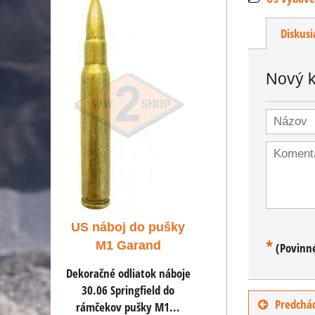
Diskusi
Nový 
US benzínový
US náboj do pušky
zapaľovač
*
M1 Garand
(Povinn
Benzínový zapaľovač v
rovnakom dizajne ako
Dekoračné odliatok náboje
používali americkí vojaci.
30.06 Springfield do
Predchád
rámčekov pušky M1...
3,20 €