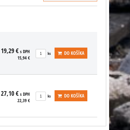
s DPH
2,64 €
DO KOŠÍKA
ks
19,29 €
s DPH
DO KOŠÍKA
ks
15,94 €
27,10 €
s DPH
DO KOŠÍKA
ks
22,39 €