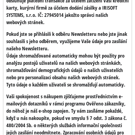
obsluhuje platební transakce za účelem zatížení Vaší kreditní
karty, kurýrní firmě za účelem dodání zásilky a IRISOFT
SYSTEMS, s.r.o. IČ: 27945014 jakožto správci našich
webových stránek.
Pokud jste se přihlásili k odběru Newsletteru nebo jste jinak
souhlasili s jeho odběrem, využijeme Vaše údaje pro zasílání
našeho Newsletteru.
Údaje shromažďované automaticky mohou být použity pro
analýzu postojů uživatelů na našich webových stránkách,
shromažďování demografických údajů o našich uživatelích
nebo pro personalizaci obsahu našich webových stránek.
Tyto údaje o každém uživateli se shromažďují automaticky.
Vaši spokojenost s nákupem zjišťujeme prostřednictvím e-
mailových dotazníků v rámci programu Ověřeno zákazníky,
do něhož je náš e-shop zapojen. Ty vám zasíláme pokaždé,
když u nás nakoupíte, pokud ve smyslu § 7 odst. 3 zákona č.
480/2004 Sb. o některých službách informační společnosti
jejich zasílání neodmítnete. Zpracování osobních údajů pro