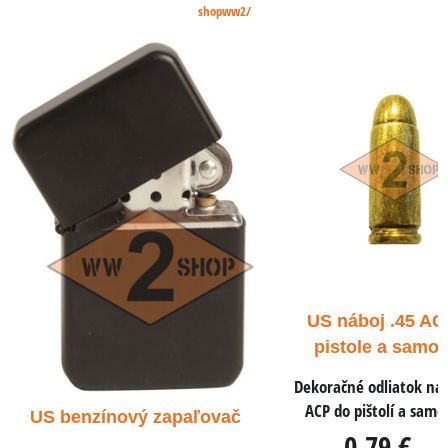
shopww2/
US náboj .45 AC
pistole a samo
Dekoračné odliatok náb
ACP do pištolí a samo
US benzínový zapaľovač
0,79 €