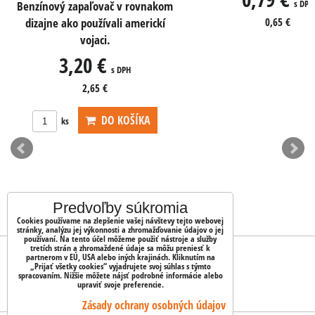
s DPH
Benzínový zapaľovač v rovnakom
dizajne ako používali americkí
0,65 €
vojaci.
3,20 €
s DPH
2,65 €
DO KOŠÍKA
ks
Predvoľby súkromia
Cookies používame na zlepšenie vašej návštevy tejto webovej
stránky, analýzu jej výkonnosti a zhromažďovanie údajov o jej
používaní. Na tento účel môžeme použiť nástroje a služby
tretích strán a zhromaždené údaje sa môžu preniesť k
OBJEDNÁVKY
partnerom v EÚ, USA alebo iných krajinách. Kliknutím na
„Prijať všetky cookies“ vyjadrujete svoj súhlas s týmto
spracovaním. Nižšie môžete nájsť podrobné informácie alebo
upraviť svoje preferencie.
Stav objednávky
Zásady ochrany osobných údajov