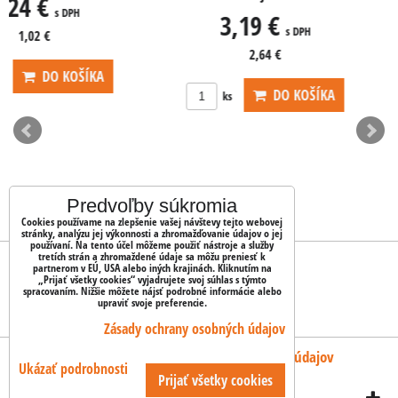
3,19 €
s DPH
2,64 €
DO KOŠÍKA
ks
Predvoľby súkromia
Cookies používame na zlepšenie vašej návštevy tejto webovej
stránky, analýzu jej výkonnosti a zhromažďovanie údajov o jej
používaní. Na tento účel môžeme použiť nástroje a služby
tretích strán a zhromaždené údaje sa môžu preniesť k
OBJEDNÁVKY
partnerom v EÚ, USA alebo iných krajinách. Kliknutím na
„Prijať všetky cookies“ vyjadrujete svoj súhlas s týmto
spracovaním. Nižšie môžete nájsť podrobné informácie alebo
upraviť svoje preferencie.
Stav objednávky
Zásady ochrany osobných údajov
Predvoľby súkromia
Zásady ochrany osobných údajov
Ukázať podrobnosti
Prijať všetky cookies