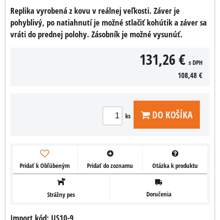
Replika vyrobená z kovu v reálnej veľkosti. Záver je
pohyblivý, po natiahnutí je možné stlačiť kohútik a záver sa
vráti do prednej polohy. Zásobník je možné vysunúť.
131,26 €
s DPH
108,48 €
DO KOŠÍKA
ks
Pridať k Obľúbeným
Pridať do zoznamu
Otázka k produktu
Doručenia
Strážny pes
Import kód: US10-9