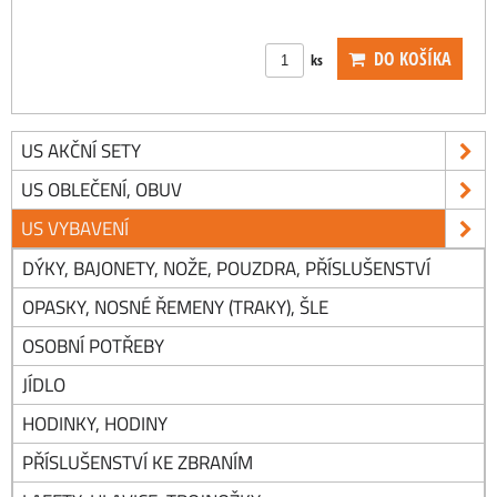
DO KOŠÍKA
ks
US AKČNÍ SETY
US OBLEČENÍ, OBUV
US VYBAVENÍ
DÝKY, BAJONETY, NOŽE, POUZDRA, PŘÍSLUŠENSTVÍ
OPASKY, NOSNÉ ŘEMENY (TRAKY), ŠLE
OSOBNÍ POTŘEBY
JÍDLO
HODINKY, HODINY
PŘÍSLUŠENSTVÍ KE ZBRANÍM