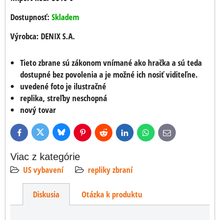
Dostupnosť:
Skladem
Výrobca:
DENIX S.A.
Tieto zbrane sú zákonom vnímané ako hračka a sú teda
dostupné bez povolenia a je možné ich nosiť viditeľne.
uvedené foto je ilustračné
replika, streľby neschopná
nový tovar
Bluesky
Twitter
Facebook
Pinterest
Reddit
LinkedIn
WhatsApp
E-
mail
Viac z kategórie
US vybavení
repliky zbraní
Diskusia
Otázka k produktu