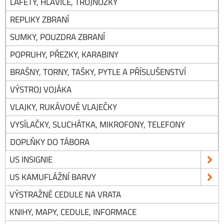
LAFETY, HLAVICE, TROJNOŽKY
REPLIKY ZBRANÍ
SUMKY, POUZDRA ZBRANÍ
POPRUHY, PŘEZKY, KARABINY
BRAŠNY, TORNY, TAŠKY, PYTLE A PŘÍSLUŠENSTVÍ
VÝSTROJ VOJÁKA
VLAJKY, RUKÁVOVÉ VLAJEČKY
VYSÍLAČKY, SLUCHÁTKA, MIKROFONY, TELEFONY
DOPLŇKY DO TÁBORA
US INSIGNIE
US KAMUFLÁŽNÍ BARVY
VÝSTRAŽNÉ CEDULE NA VRATA
KNIHY, MAPY, CEDULE, INFORMACE