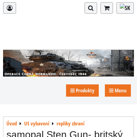
Produkty
Menu
Úvod
US vybavení
repliky zbraní
samopal Sten Gun- britský