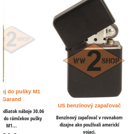
US náboj .45 AC
pistole a samo
Dekoračné odliatok náb
ACP do pištolí a samo
US benzínový zapaľovač
0,78 €
s DPH
Benzínový zapaľovač v rovnakom
dizajne ako používali americkí
0,65 €
vojaci.