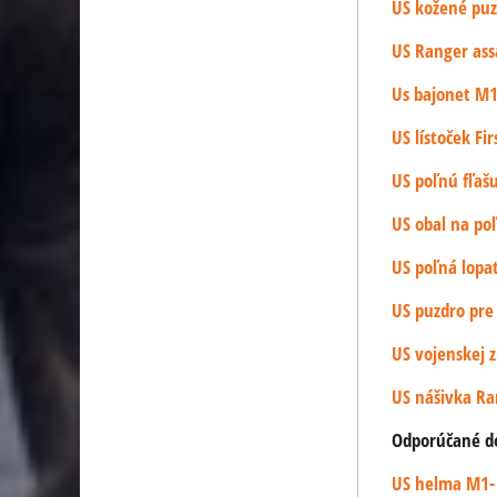
US kožené puz
US Ranger ass
Us bajonet M1
US lístoček Fi
US poľnú fľašu
US obal na po
US poľná lopa
US puzdro pre
US vojenskej
US nášivka Ra
Odporúčané dop
US helma M1- 