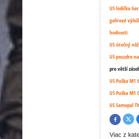
US lodička Gar
golirové výlož
hodnosti
US útočný nôž
US pouzdro na
pro větší zás
US Puška M1 G
US Puška M1 C
US Samopal 
Twitte
Facebook
Viac z kat