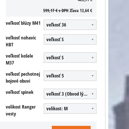
599,17 €
s DPH
Zľava
13,64 €
veľkosť blúzy M41
veľkosť 36
veľkosť nohavic
veľkosť S
HBT
veľkosť košele
veľkosť S
M37
veľkosť pechotnej
veľkosť 5
bojové obuvi
veľkosť spinek
veľkosť 3 (Obvod lýtka 40 cm)
velikost Ranger
velikost: M
vesty