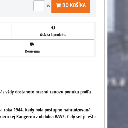
DO KOŠÍKA
ks
Otázka k produktu
Doručenia
d nás vždy dostanete presnú cenovú ponuku podľa
US náboj .45 ACP do
pistole a samopalů
onca roka 1944, kedy bola postupne nahradzovaná
Dekoračné odliatok náboja
merickej Rangermi z obdobia WW2. Celý set je ešte
.45 ACP do pištolí a
samopalov.