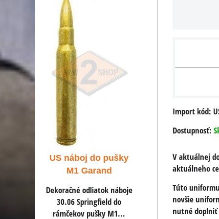
Import kód: U
Dostupnosť:
S
V aktuálnej d
US benzínový
 pušky
US náboj .45 AC
aktuálneho ce
zapaľovač
nd
pistole a samop
Túto uniformu
Benzínový zapaľovač v
ok náboje
Dekoračné odliatok n
novšie unifor
rovnakom dizajne ako
eld do
.45 ACP do pištolí
nutné doplniť
používali americkí vojaci.
y M1...
samopalov.