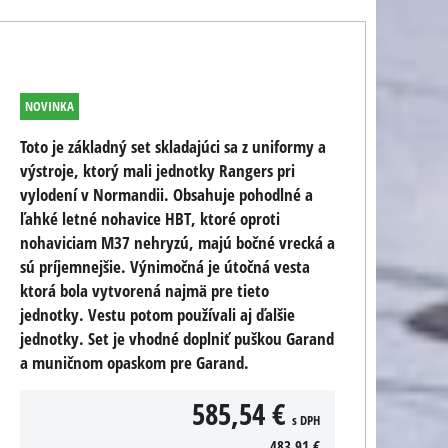
NOVINKA
Toto je základný set skladajúci sa z uniformy a
výstroje, ktorý mali jednotky Rangers pri
vylodení v Normandii. Obsahuje pohodlné a
ľahké letné nohavice HBT, ktoré oproti
nohaviciam M37 nehryzú, majú bočné vrecká a
sú príjemnejšie. Výnimočná je útočná vesta
ktorá bola vytvorená najmä pre tieto
jednotky. Vestu potom používali aj ďalšie
jednotky. Set je vhodné doplniť puškou Garand
a muničnom opaskom pre Garand.
585,54 €
s DPH
483,91 €