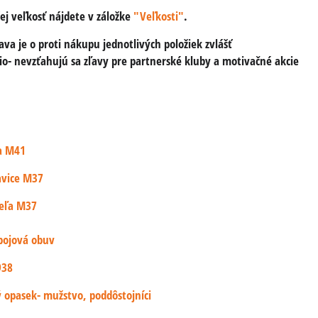
3,20 €
1,24 €
ej veľkosť nájdete v záložke
"Veľkosti"
.
s DPH
s DPH
2,64 €
1,02 €
va je o proti nákupu jednotlivých položiek zvlášť
io- nevzťahujú sa zľavy pre partnerské kluby a motivačné akcie
DO KOŠÍKA
DO KOŠÍKA
ks
ks
a M41
avice M37
šeľa M37
bojová obuv
938
 opasek- mužstvo, poddôstojníci