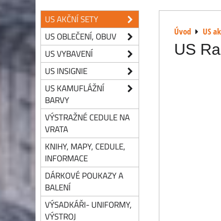
US AKČNÍ SETY
Úvod
US ak
US OBLEČENÍ, OBUV
US Ra
US VYBAVENÍ
US INSIGNIE
US KAMUFLÁŽNÍ
BARVY
VÝSTRAŽNÉ CEDULE NA
VRATA
KNIHY, MAPY, CEDULE,
INFORMACE
DÁRKOVÉ POUKAZY A
BALENÍ
VÝSADKÁŘI- UNIFORMY,
VÝSTROJ