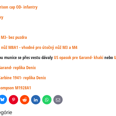
rison cap OD- infantry
ky
 M3- bez puzdra
 nůž M8A1 - vhodné pro útočný nůž M3 a M4
obu munice se přes vestu dávaly
US opasok pre Garand- khaki
nebo
U
arand- replika Denix
arbine 1941- replika Denix
Thompson M1928A1
Bluesky
r
Pinterest
Reddit
LinkedIn
WhatsApp
E-
mail
egórie