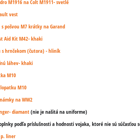
dro M1916 na Colt M1911- svetlé
ault vest
 s pošvou M7 krátky na Garand
rst Aid Kit M42- khaki
 s hrnčekom (čutora) - hliník
ľnú láhev- khaki
tka M10
 lopatku M10
 známky na WW2
nger- diamant
(nie je našitá na uniforme)
lnky podľa príslušnosti a hodnosti vojaka, ktoré nie sú súčasťou s
p. liner