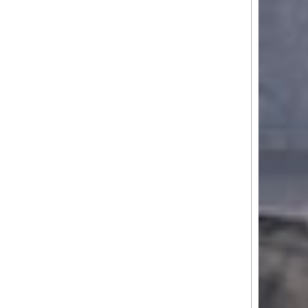
0,79 €
s DPH
0,65 €