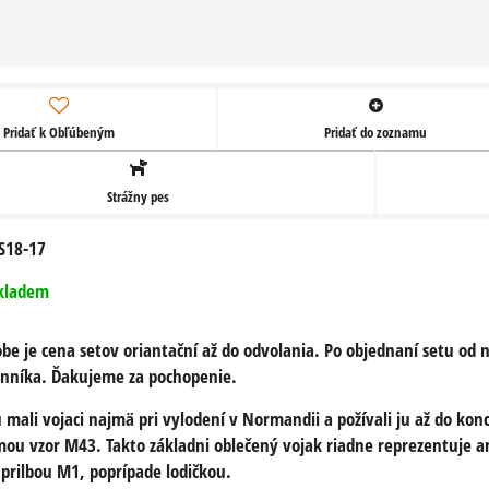
Pridať k Obľúbeným
Pridať do zoznamu
Strážny pes
S18-17
kladem
obe je cena setov oriantační až do odvolania. Po objednaní setu o
US benzínový
P do
US náboj do pušky
nníka. Ďakujeme za pochopenie.
zapaľovač
alů
M1 Garand
 mali vojaci najmä pri vylodení v Normandii a požívali ju až do k
Benzínový zapaľovač v
áboja
Dekoračné odliatok náboje
mou vzor M43. Takto základni oblečený vojak riadne reprezentuje a
rovnakom dizajne ako
 a
30.06 Springfield do
 prilbou M1, poprípade lodičkou.
používali americkí vojaci.
rámčekov pušky M1...