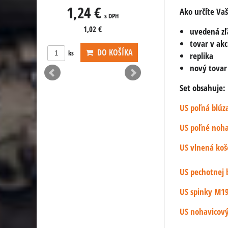
3,20 €
0,79 €
Ako určíte Vaš
s DPH
s DPH
s DPH
2,64 €
0,65 €
uvedená zľa
tovar v akc
DO KOŠÍKA
KOŠÍKA
ks
replika
nový tovar
Set obsahuje:
US poľná blúz
US poľné noh
US vlnená ko
US pechotnej 
US spinky M1
US nohavicový