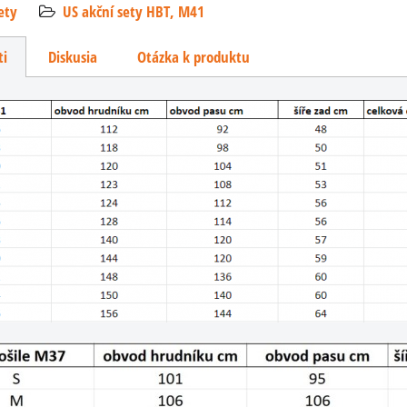
ety
US akční sety HBT, M41
ti
Diskusia
Otázka k produktu